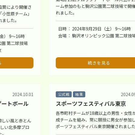
ーム参加のもと駒沢公園第二球技場で開
協賛により開催さ
れました。
「小笠原チーム」
れました。
日時
2024年9月29日（土） 9〜16時
会場
駒沢オリンピック公園 第二球技
（金） 9〜16時
園 第二球技場
友
る
続きを見る
2024.10.01
2024.0
公式戦
結果
ゲートボール
スポーツフェスティバル東京
各市町村チームが18歳以上の男性・女性
成チームを組み、常に競技に男女が参加
涼しい風と赤とん
ポーツフェスティバル東京開催されまし
楽しい北多摩ブロ
た。