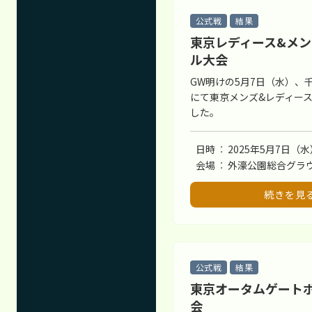
公式戦
結果
東京レディース&メ
ル大会
GW明けの5月7日（水）、
にて東京メンズ&レディー
した。
日時
2025年5月7日（水
会場
外濠公園総合グラ
続きを見
公式戦
結果
東京オータムゲート
会