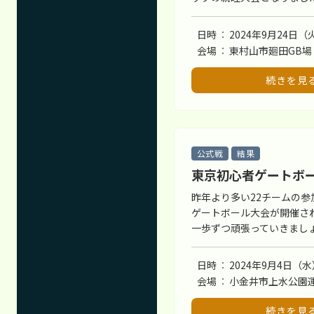
日時
2024年9月24日（
会場
東村山市廻田GB場
続きを見
公式戦
結果
東京初心者ゲートボ
昨年より多い22チームの参
ゲートボール大会が開催さ
一歩ずつ頑張っていきまし
日時
2024年9月4日（水
会場
小金井市上水公園
続きを見