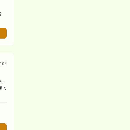
場
2023.07.31
お知らせ
夏期の事務所休業について
2023.05.31
お知らせ
ホームページリニューアル
7.03
2023.03.25
SDGs
「審判員ユニホーム」リサイク
ム
ルキャンペーンの実施
園で
2023.03.20
お知らせ
令和5年度 事業計画一覧
2023.03.20
お知らせ