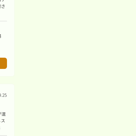
催さ
2025.07.10
講習会
聴覚障がい者向けゲートボール
審判講習会
場
2025.03.09
お知らせ
スポーツ団体ガバナンスコード
に係るセルフチェックシート
2024.09.22
講習会
9.25
聴覚障がい者へのゲートボール
技術講習会
が混
しス
2024.02.21
お知らせ
た
令和6年度 事業計画一覧