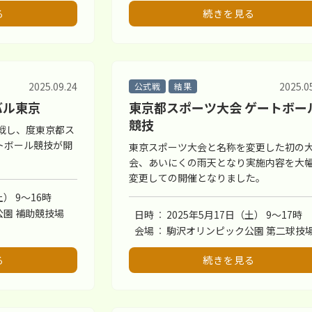
る
続きを見る
2025.09.24
2025.0
公式戦
結果
バル東京
東京都スポーツ大会 ゲートボー
競技
戦し、度東京都ス
トボール競技が開
東京スポーツ大会と名称を変更した初の
会、あいにくの雨天となり実施内容を大
変更しての開催となりました。
土） 9〜16時
園 補助競技場
日時
2025年5月17日（土） 9〜17時
会場
駒沢オリンピック公園 第二球技
る
続きを見る