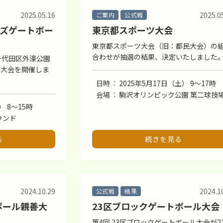
2025.05.16
2025.0
ご案内
公式戦
ンズゲートボー
東京都スポーツ大会
東京都スポーツ大会（旧：都民大会）の
合わせが抽選の結果、決定いたしました
千代田区外濠公園
ス大会を開催しま
日時
2025年5月17日（土） 9〜17時
会場
駒沢オリンピック公園 第二球技
） 8〜15時
ウンド
る
続きを見る
2024.10.29
2024.1
公式戦
結果
ボール親善大
23区ブロックゲートボール大会
第4回 23区ブロックゲートボール大会が2