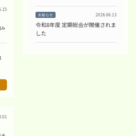
5.15
2026.06.13
お知らせ
令和8年度 定期総会が開催されま
組み
した
。
2026.04.18
お知らせ
場
令和8年度 事業計画一覧
2026.02.24
審判講習
1級・2級審判員を対象とした審
判講習・研修会
2025.11.15
講習会
0.01
聴覚障がい者へのゲートボール
技術講習会
1チ