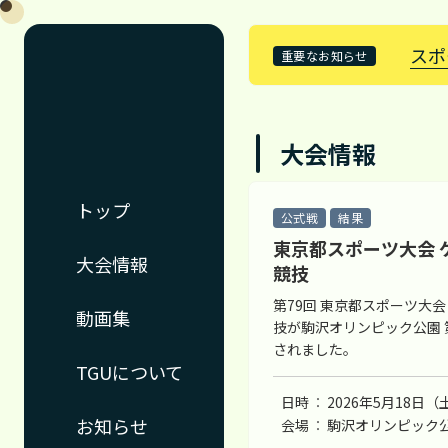
（特
非）
スポ
重要なお知らせ
東
京
ゲ
ー
ト
大会情報
ボ
ー
ル
トップ
連
公式戦
結果
合
東京都スポーツ大会 
大会情報
競技
第79回 東京都スポーツ大会
動画集
技が駒沢オリンピック公園
されました。
TGUについて
日時
2026年5月18日（
お知らせ
会場
駒沢オリンピック公