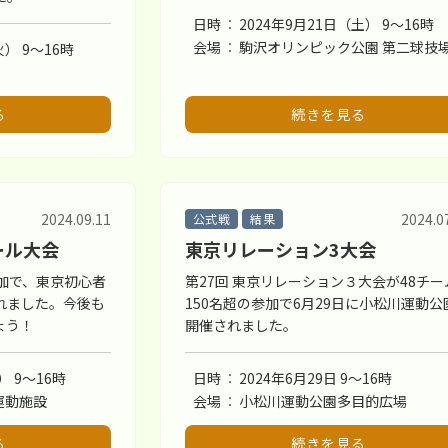
日時
2024年9月21日（土） 9〜16時
会場
駒沢オリンピック公園 第二球技
火） 9〜16時
る
続きを見る
2024.09.11
2024.0
公式戦
結果
ール大会
東京リレーション3大会
加で、東京初心者
第27回 東京リレーション３大会が48チー
れました。今後も
150名超の参加で6月29日に小松川運動公
ょう！
開催されました。
） 9〜16時
日時
2024年6月29日 9〜16時
運動施設
会場
小松川運動公園多目的広場
る
続きを見る