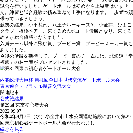
試合を行いました。ゲートボールは初めから上級者はいませ
ん。練習と試合経験の積み重ねで上手になります。一歩ずつ頑
張っていきましょう。
競技の結果、小平花南、八王子ルーキーズA、小金井、ひよこ
クラブ、板橋ベアー、東くるめAがコート優勝となり、東くる
めＡが総合優勝となりました。
入賞チーム以外に飛び賞、ブービー賞、ブービーメーカー賞も
ありました。
今後の活躍を期待して、ブービー賞のチームには、北海道「幸
福駅」のお土産がプレゼントされました。
内閣総理大臣杯 第41回全日本世代交流ゲートボール大会
東京連合・ブラジル親善交流大会
関連記事
公式戦
結果
第29回 東京初心者大会
2022.09.07
令和4年9月7日（水）小金井市上水公園運動施設において第29
回東京初心者ゲートボール大会が行われまし ．．．
続きを見る