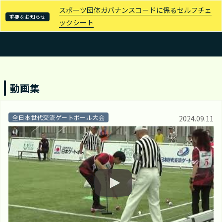
スポーツ団体ガバナンスコードに係るセルフチェ
重要なお知らせ
ックシート
（特
非）
東
京
ゲ
ー
ト
動画集
ボ
ー
ル
連
全日本世代交流ゲートボール大会
2024.09.11
合